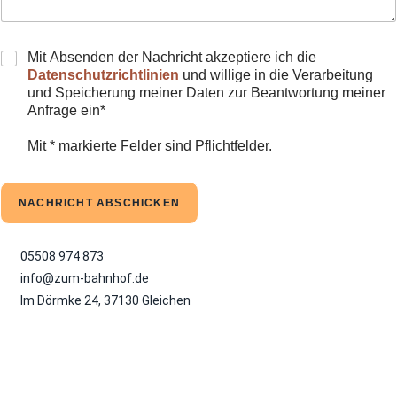
n
t
a
C
Mit Absenden der Nachricht akzeptiere ich die
r
h
o
Datenschutzrichtlinien
und willige in die Verarbeitung
e
d
und Speicherung meiner Daten zur Beantwortung meiner
c
e
Anfrage ein*
k
r
b
N
Mit * markierte Felder sind Pflichtfelder.
o
a
x
c
e
h
NACHRICHT ABSCHICKEN
n
r
i
c
05508 974 873​
h
t
info@zum-bahnhof.de
*
Im Dörmke 24, 37130 Gleichen